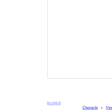
[<<]
[<]
Übersicht
»
Vie