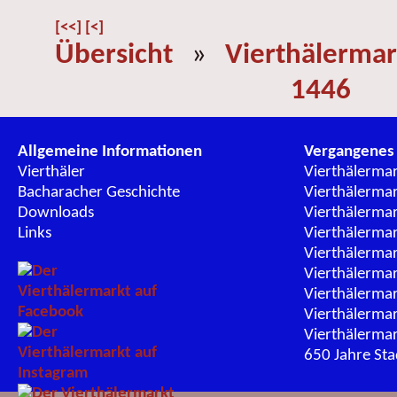
[<<]
[<]
Übersicht
»
Vierthälermar
1446
Allgemeine Informationen
Vergangenes
Vierthäler
Vierthälerma
Bacharacher Geschichte
Vierthälerma
Downloads
Vierthälerma
Links
Vierthälerma
Vierthälerma
Vierthälerma
Vierthälerma
Vierthälerma
Vierthälerma
650 Jahre St