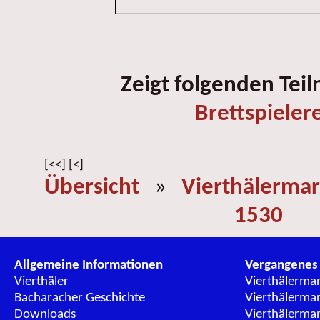
Zeigt folgenden Tei
Brettspieler
[<<] [<]
Übersicht
»
Vierthälermar
1530
Allgemeine Informationen
Vergangenes
Vierthäler
Vierthälerma
Bacharacher Geschichte
Vierthälerma
Downloads
Vierthälerma