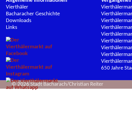
Allgemeine Informationen
Vergangenes
Vierthäler
Vierthälerma
Bacharacher Geschichte
Vierthälerma
Downloads
Vierthälerma
Links
Vierthälerma
Vierthälerma
Vierthälerma
Vierthälerma
Vierthälerma
Vierthälerma
650 Jahre St
© 2026 Stadt Bacharach/Christian Reiter