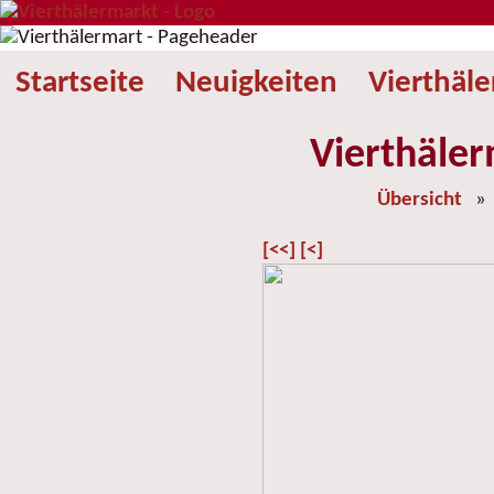
Startseite
Neuigkeiten
Vierthäl
Vierthäler
Übersicht
[<<]
[<]