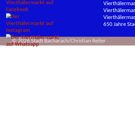
Vierthälerma
Vierthälerma
Vierthälerma
650 Jahre St
© 2026 Stadt Bacharach/Christian Reiter