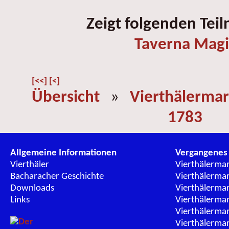
Zeigt folgenden Tei
Taverna Magi
[<<]
[<]
Übersicht
»
Vierthälermar
1783
Allgemeine Informationen
Vergangenes
Vierthäler
Vierthälerma
Bacharacher Geschichte
Vierthälerma
Downloads
Vierthälerma
Links
Vierthälerma
Vierthälerma
Vierthälerma