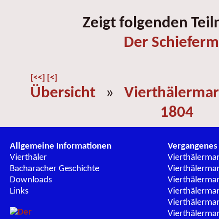
Zeigt folgenden Tei
Der Schieferm
[<<]
[<]
Übersicht
»
Vierthälermar
1804
Allgemeine Informationen
Vergangenes
Vierthäler
Vierthälerma
Bacharacher Geschichte
Vierthälerma
Downloads
Vierthälerma
Links
Vierthälerma
Vierthälerma
Vierthälerma