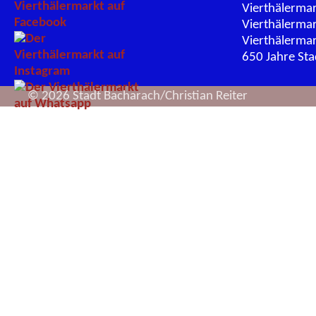
Vierthälerma
Vierthälerma
Vierthälerma
650 Jahre St
© 2026 Stadt Bacharach/Christian Reiter