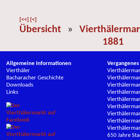
[<<]
[<]
Übersicht
»
Vierthälermar
1881
Allgemeine Informationen
Vergangenes
Vierthäler
Vierthälerma
Bacharacher Geschichte
Vierthälerma
Downloads
Vierthälerma
Links
Vierthälerma
Vierthälerma
Vierthälerma
Vierthälerma
Vierthälerma
Vierthälerma
650 Jahre St