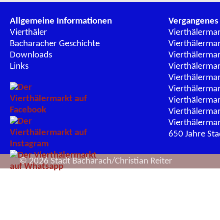
Allgemeine Informationen
Vergangenes
Vierthäler
Vierthälerma
Bacharacher Geschichte
Vierthälerma
Downloads
Vierthälerma
Links
Vierthälerma
Vierthälerma
Vierthälerma
Vierthälerma
Vierthälerma
Vierthälerma
650 Jahre St
© 2026 Stadt Bacharach/Christian Reiter