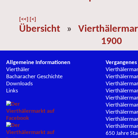
[<<]
[<]
Übersicht
»
Vierthälermar
1900
Allgemeine Informationen
Vergangenes
Vierthäler
Vierthälerma
Bacharacher Geschichte
Vierthälerma
Downloads
Vierthälerma
Links
Vierthälerma
Vierthälerma
Vierthälerma
Vierthälerma
Vierthälerma
Vierthälerma
650 Jahre St