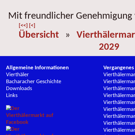
Mit freundlicher Genehmigung
[<<]
[<]
Übersicht
»
Vierthälermar
2029
Allgemeine Informationen
Vergangenes
Vierthäler
Vierthälerma
Bacharacher Geschichte
Vierthälerma
Downloads
Vierthälerma
Links
Vierthälerma
Vierthälerma
Vierthälerma
Vierthälerma
Vierthälerma
Vierthälerma