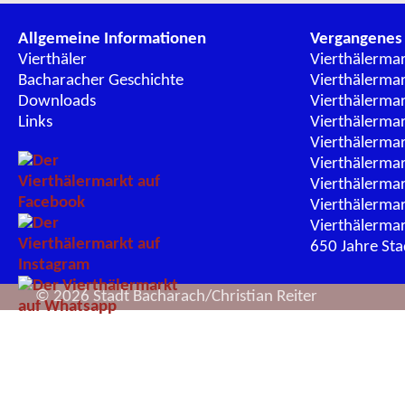
Allgemeine Informationen
Vergangenes
Vierthäler
Vierthälerma
Bacharacher Geschichte
Vierthälerma
Downloads
Vierthälerma
Links
Vierthälerma
Vierthälerma
Vierthälerma
Vierthälerma
Vierthälerma
Vierthälerma
650 Jahre St
© 2026 Stadt Bacharach/Christian Reiter