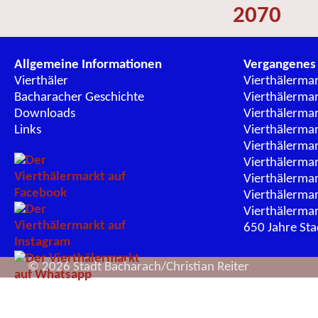
2070
Allgemeine Informationen
Vergangenes
Vierthäler
Vierthälerma
Bacharacher Geschichte
Vierthälerma
Downloads
Vierthälerma
Links
Vierthälerma
Vierthälerma
Vierthälerma
Vierthälerma
Vierthälerma
Vierthälerma
650 Jahre St
© 2026 Stadt Bacharach/Christian Reiter