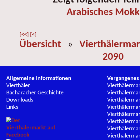
Arabisches Mok
[<<]
[<]
Übersicht
»
Vierthälermar
2090
Allgemeine Informationen
Vergangenes
Vierthäler
Vierthälerma
Bacharacher Geschichte
Vierthälerma
Downloads
Vierthälerma
Links
Vierthälerma
Vierthälerma
Vierthälerma
Vierthälerma
Vierthälerma