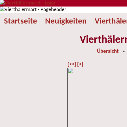
Startseite
Neuigkeiten
Vierthäl
Vierthäler
Übersicht
[<<]
[<]