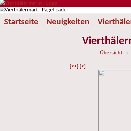
Startseite
Neuigkeiten
Vierthäl
Vierthäler
Übersicht
[<<]
[<]