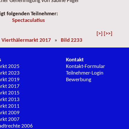
icher Genehmigung von Sabine Pilger
igt folgenden Teilnehmer:
Spectaculatius
[>]
[>>]
»
Vierthälermarkt 2017
»
Bild 2233
s
Kontakt
arkt 2025
Kontakt-Formular
arkt 2023
Teilnehmer-Login
arkt 2019
Bewerbung
arkt 2017
arkt 2015
arkt 2013
arkt 2011
arkt 2009
arkt 2007
adtrechte 2006