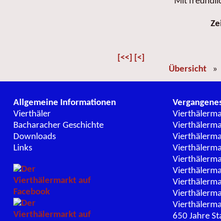
Mit freundl
Ze
[<<]
[<]
Übersicht
Allgemeine Informationen
Vergangene
Vierthäler
Vierthälerm
Bacharacher Geschichte
Vierthälerm
Downloads
Vierthälerm
Links
Vierthälerm
Vierthälerm
Vierthälerm
Vierthälerm
Vierthälerm
Vierthälerm
650 Jahre St