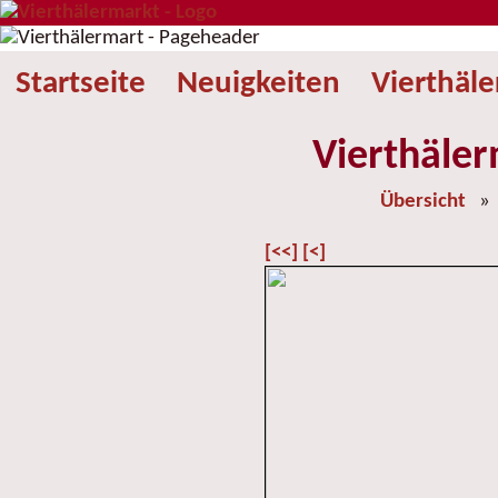
Startseite
Neuigkeiten
Vierthäl
Vierthäler
Übersicht
[<<]
[<]