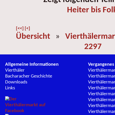
Heiter bis Fol
[<<]
[<]
Übersicht
»
Vierthälermar
2297
Allgemeine Informationen
Vergangenes
Vierthäler
Vierthälerma
Bacharacher Geschichte
Vierthälerma
Downloads
Vierthälerma
Links
Vierthälerma
Vierthälerma
Vierthälerma
Vierthälerma
Vierthälerma