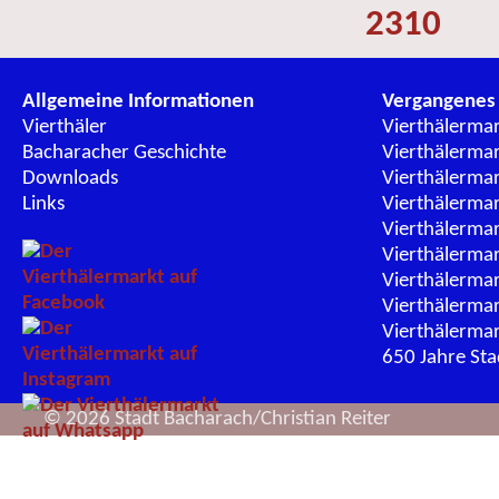
2310
Allgemeine Informationen
Vergangenes
Vierthäler
Vierthälerma
Bacharacher Geschichte
Vierthälerma
Downloads
Vierthälerma
Links
Vierthälerma
Vierthälerma
Vierthälerma
Vierthälerma
Vierthälerma
Vierthälerma
650 Jahre St
© 2026 Stadt Bacharach/Christian Reiter