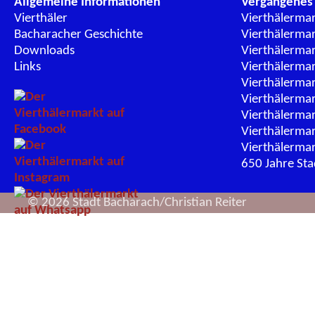
Allgemeine Informationen
Vergangenes
Vierthäler
Vierthälerma
Bacharacher Geschichte
Vierthälerma
Downloads
Vierthälerma
Links
Vierthälerma
Vierthälerma
Vierthälerma
Vierthälerma
Vierthälerma
Vierthälerma
650 Jahre St
© 2026 Stadt Bacharach/Christian Reiter