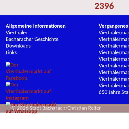
2396
Allgemeine Informationen
Vergangenes
Vierthäler
Vierthälerma
Bacharacher Geschichte
Vierthälerma
Downloads
Vierthälerma
Links
Vierthälerma
Vierthälerma
Vierthälerma
Vierthälerma
Vierthälerma
Vierthälerma
650 Jahre St
© 2026 Stadt Bacharach/Christian Reiter