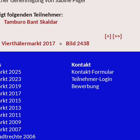
icher Genehmigung von Sabine Pilger
igt folgenden Teilnehmer:
Tamburo Bant Skaldar
[>]
[>>]
»
Vierthälermarkt 2017
»
Bild 2438
s
Kontakt
arkt 2025
Kontakt-Formular
arkt 2023
Teilnehmer-Login
arkt 2019
Bewerbung
arkt 2017
arkt 2015
arkt 2013
arkt 2011
arkt 2009
arkt 2007
adtrechte 2006