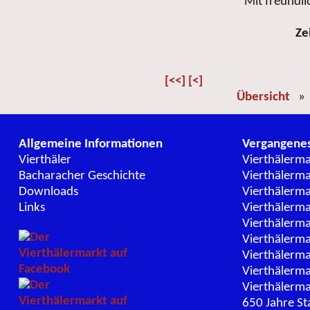
Mit freundl
Ze
[<<]
[<]
Übersicht
Allgemeine Informationen
Vergangene
Vierthäler
Vierthälerm
Bacharacher Geschichte
Vierthälerm
Downloads
Vierthälerm
Links
Vierthälerm
Vierthälerm
Vierthälerm
Vierthälerm
Vierthälerm
Vierthälerm
650 Jahre St