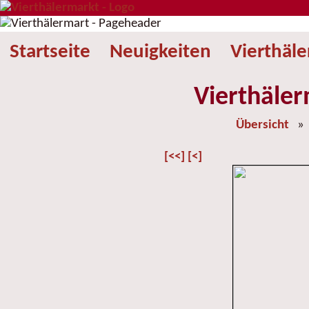
Startseite
Neuigkeiten
Vierthäl
Vierthäler
Übersicht
[<<]
[<]