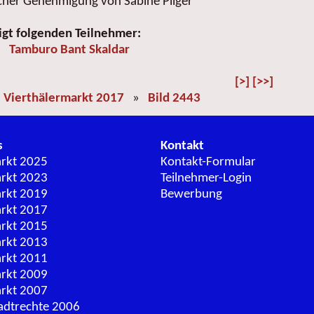
icher Genehmigung von Sabine Pilger
igt folgenden Teilnehmer:
Tamburo Bant Skaldar
[>]
[>>]
»
Vierthälermarkt 2017
»
Bild 2443
s
Kontakt
arkt 2025
Kontakt-Formular
arkt 2023
Teilnehmer-Login
arkt 2019
Bewerbung
arkt 2017
arkt 2015
arkt 2013
arkt 2011
arkt 2009
arkt 2007
adtrechte 2006