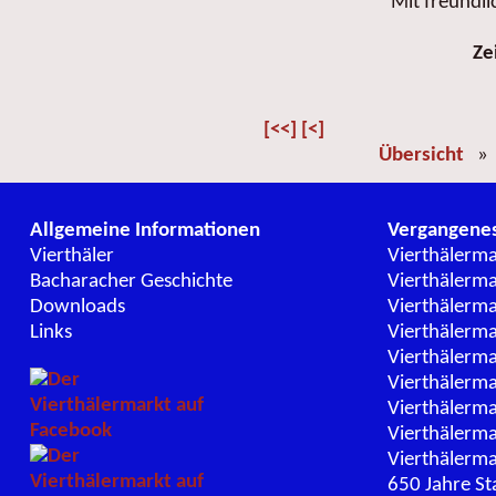
Mit freundl
Ze
[<<]
[<]
Übersicht
Allgemeine Informationen
Vergangene
Vierthäler
Vierthälerm
Bacharacher Geschichte
Vierthälerm
Downloads
Vierthälerm
Links
Vierthälerm
Vierthälerm
Vierthälerm
Vierthälerm
Vierthälerm
Vierthälerm
650 Jahre St