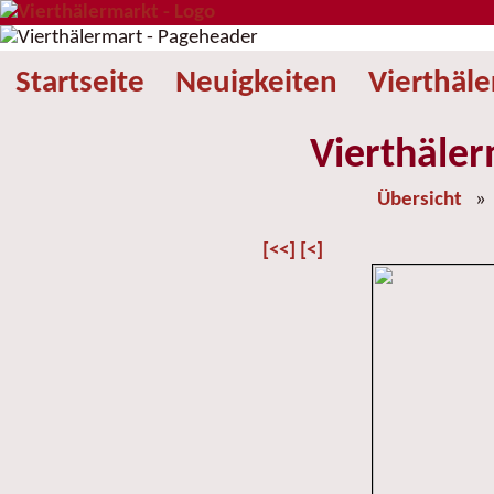
Startseite
Neuigkeiten
Vierthäl
Vierthäler
Übersicht
[<<]
[<]