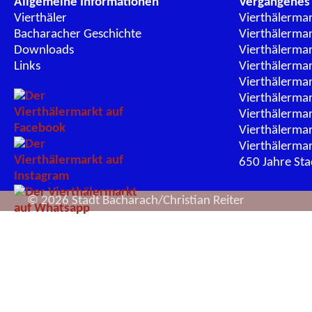
Allgemeine Informationen
Vergangenes
Vierthäler
Vierthälerma
Bacharacher Geschichte
Vierthälerma
Downloads
Vierthälerma
Links
Vierthälerma
Vierthälerma
Vierthälerma
Vierthälerma
Vierthälerma
Vierthälerma
650 Jahre St
© 2026 Stadt Bacharach/Christian Reiter