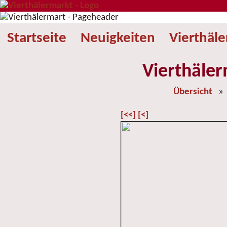
Startseite
Neuigkeiten
Vierthäl
Vierthäler
Übersicht
[<<]
[<]