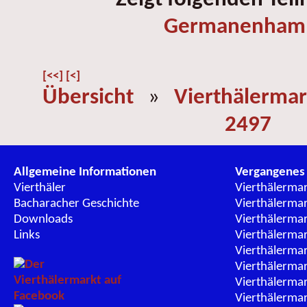
Germanenham
[<<]
[<]
Übersicht
»
Vierthälermar
2497
Allgemeine Informationen
Vergangenes
Vierthäler
Vierthälerma
Bacharacher Geschichte
Vierthälerma
Downloads
Vierthälerma
Links
Vierthälerma
Vierthälerma
Vierthälerma
Vierthälerma
Vierthälerma