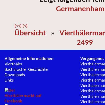
Germanenham
[<<]
[<]
Übersicht
»
Vierthälermar
2499
Allgemeine Informationen
Vergangenes
Vierthäler
Vierthälerma
Bacharacher Geschichte
Vierthälerma
Downloads
Vierthälerma
Links
Vierthälerma
Vierthälerma
Vierthälerma
Vierthälerma
Vierthälerma