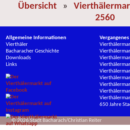
Übersicht
»
Vierthälermar
2560
Allgemeine Informationen
Vergangenes
Vierthäler
Vierthälerma
Bacharacher Geschichte
Vierthälerma
Downloads
Vierthälerma
Links
Vierthälerma
Vierthälerma
Vierthälerma
Vierthälerma
Vierthälerma
Vierthälerma
650 Jahre St
© 2026 Stadt Bacharach/Christian Reiter