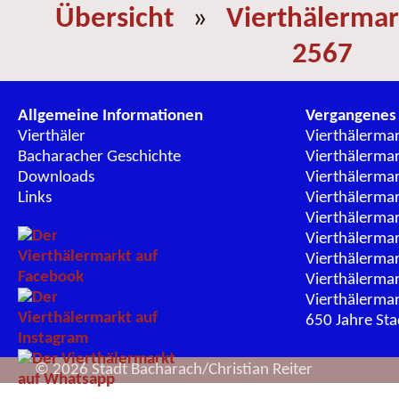
Übersicht
»
Vierthälermar
2567
Allgemeine Informationen
Vergangenes
Vierthäler
Vierthälerma
Bacharacher Geschichte
Vierthälerma
Downloads
Vierthälerma
Links
Vierthälerma
Vierthälerma
Vierthälerma
Vierthälerma
Vierthälerma
Vierthälerma
650 Jahre St
© 2026 Stadt Bacharach/Christian Reiter