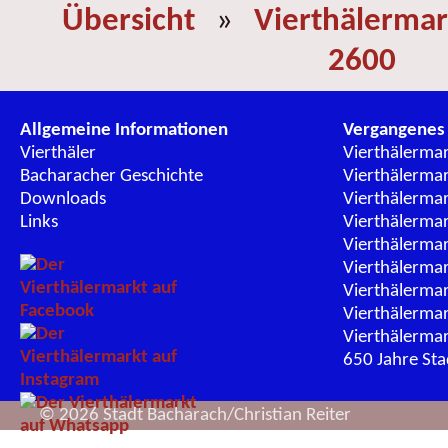
Übersicht
»
Vierthälermar
2600
Allgemeine Informationen
Vergangenes
Vierthäler
Vierthälerma
Bacharacher Geschichte
Vierthälerma
Downloads
Vierthälerma
Links
Vierthälerma
Vierthälerma
Vierthälerma
Vierthälerma
Vierthälerma
Vierthälerma
650 Jahre St
© 2026 Stadt Bacharach/Christian Reiter