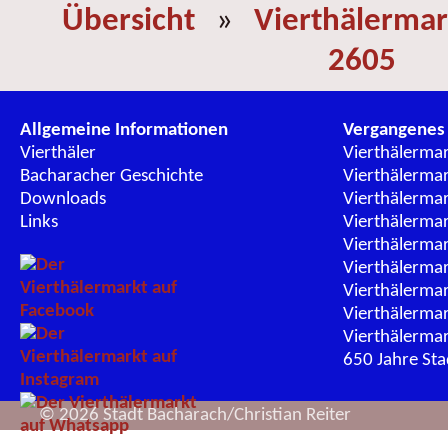
Übersicht
»
Vierthälermar
2605
Allgemeine Informationen
Vergangenes
Vierthäler
Vierthälerma
Bacharacher Geschichte
Vierthälerma
Downloads
Vierthälerma
Links
Vierthälerma
Vierthälerma
Vierthälerma
Vierthälerma
Vierthälerma
Vierthälerma
650 Jahre St
© 2026 Stadt Bacharach/Christian Reiter