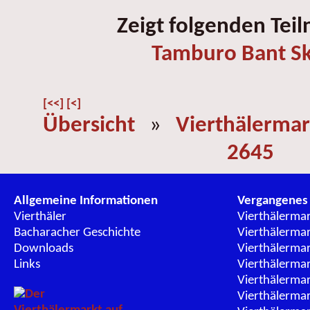
Zeigt folgenden Tei
Tamburo Bant Sk
[<<]
[<]
Übersicht
»
Vierthälermar
2645
Allgemeine Informationen
Vergangenes
Vierthäler
Vierthälerma
Bacharacher Geschichte
Vierthälerma
Downloads
Vierthälerma
Links
Vierthälerma
Vierthälerma
Vierthälerma