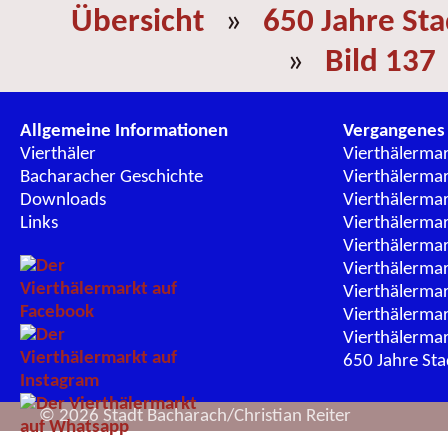
Übersicht
»
650 Jahre St
»
Bild 137
Allgemeine Informationen
Vergangenes
Vierthäler
Vierthälerma
Bacharacher Geschichte
Vierthälerma
Downloads
Vierthälerma
Links
Vierthälerma
Vierthälerma
Vierthälerma
Vierthälerma
Vierthälerma
Vierthälerma
650 Jahre St
© 2026 Stadt Bacharach/Christian Reiter