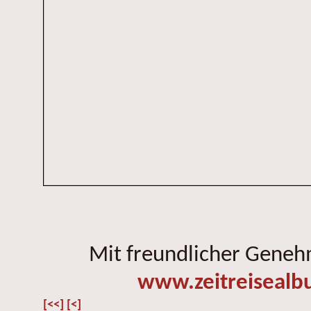
Mit freundlicher Gene
www.zeitreisealb
[<<]
[<]