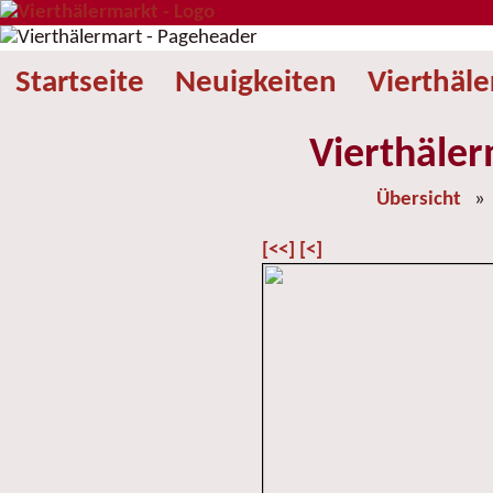
Startseite
Neuigkeiten
Vierthäl
Vierthäler
Übersicht
[<<]
[<]