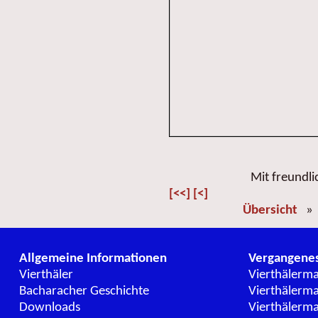
Mit freundl
[<<]
[<]
Übersicht
Allgemeine Informationen
Vergangene
Vierthäler
Vierthälerm
Bacharacher Geschichte
Vierthälerm
Downloads
Vierthälerm