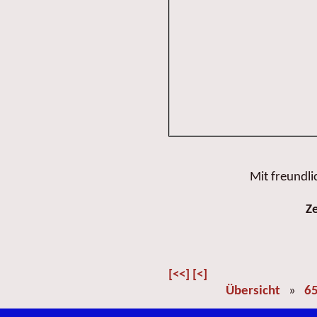
Mit freundl
Z
[<<]
[<]
Übersicht
»
65