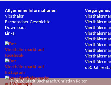
Allgemeine Informationen
Vergangenes
Vierthäler
Vierthälerma
Bacharacher Geschichte
Vierthälerma
Downloads
Vierthälerma
Links
Vierthälerma
Vierthälerma
Vierthälerma
Vierthälerma
Vierthälerma
Vierthälerma
650 Jahre St
© 2026 Stadt Bacharach/Christian Reiter