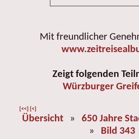
Mit freundlicher Gene
www.zeitreisealb
Zeigt folgenden Tei
Würzburger Greif
[<<]
[<]
Übersicht
»
650 Jahre St
»
Bild 343