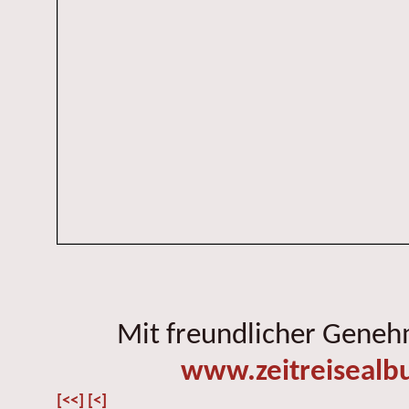
Mit freundlicher Gene
www.zeitreisealb
[<<]
[<]