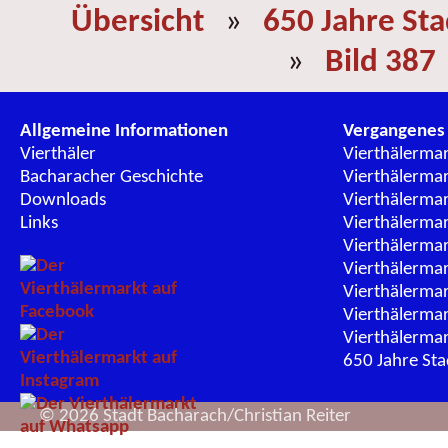
Übersicht
»
650 Jahre St
»
Bild 387
Allgemeine Informationen
Vergangenes
Vierthäler
Vierthälerma
Bacharacher Geschichte
Vierthälerma
Downloads
Vierthälerma
Links
Vierthälerma
Vierthälerma
Vierthälerma
Vierthälerma
Vierthälerma
Vierthälerma
650 Jahre St
© 2026 Stadt Bacharach/Christian Reiter