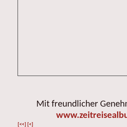
Mit freundlicher Gene
www.zeitreisealb
[<<]
[<]