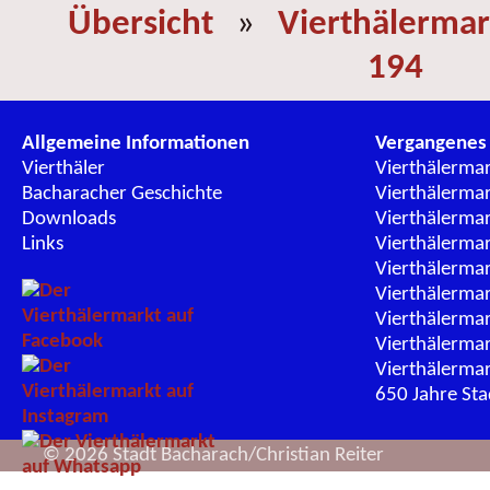
Übersicht
»
Vierthälermar
194
Allgemeine Informationen
Vergangenes
Vierthäler
Vierthälerma
Bacharacher Geschichte
Vierthälerma
Downloads
Vierthälerma
Links
Vierthälerma
Vierthälerma
Vierthälerma
Vierthälerma
Vierthälerma
Vierthälerma
650 Jahre St
© 2026 Stadt Bacharach/Christian Reiter