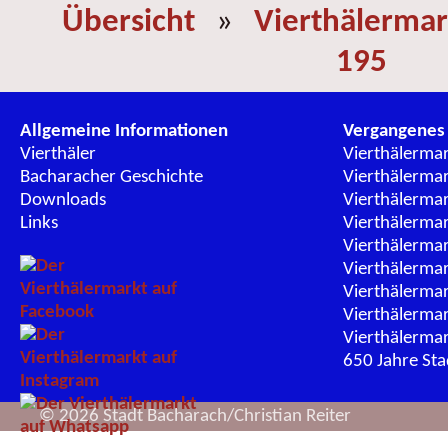
Übersicht
»
Vierthälermar
195
Allgemeine Informationen
Vergangenes
Vierthäler
Vierthälerma
Bacharacher Geschichte
Vierthälerma
Downloads
Vierthälerma
Links
Vierthälerma
Vierthälerma
Vierthälerma
Vierthälerma
Vierthälerma
Vierthälerma
650 Jahre St
© 2026 Stadt Bacharach/Christian Reiter