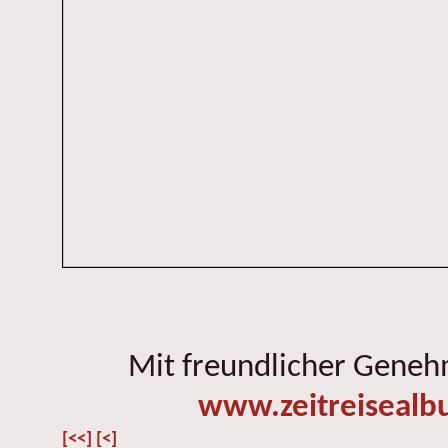
Mit freundlicher Gene
www.zeitreisealb
[<<]
[<]