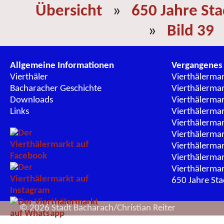
Übersicht
»
650 Jahre St
»
Bild 39
Allgemeine Informationen
Vergangenes
Vierthäler
Vierthälerma
Bacharacher Geschichte
Vierthälerma
Downloads
Vierthälerma
Links
Vierthälerma
Vierthälerma
Vierthälerma
Vierthälerma
Vierthälerma
Vierthälerma
650 Jahre St
© 2026 Stadt Bacharach/Christian Reiter