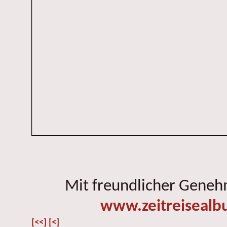
Mit freundlicher Gene
www.zeitreisealb
[<<]
[<]