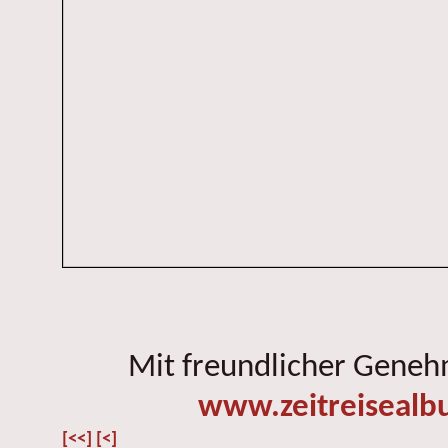
Mit freundlicher Gene
www.zeitreisealb
[<<]
[<]