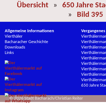
Übersicht
»
650 Jahre St
»
Bild 395
Allgemeine Informationen
Vergangenes
Vierthäler
Vierthälerma
Bacharacher Geschichte
Vierthälerma
Downloads
Vierthälerma
Links
Vierthälerma
Vierthälerma
Vierthälerma
Vierthälerma
Vierthälerma
Vierthälerma
650 Jahre St
© 2026 Stadt Bacharach/Christian Reiter