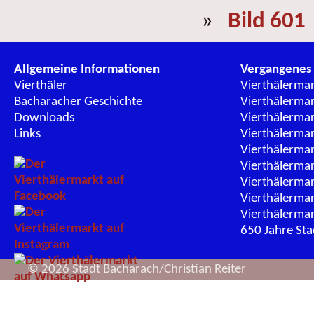
»
Bild 601
Allgemeine Informationen
Vergangenes
Vierthäler
Vierthälerma
Bacharacher Geschichte
Vierthälerma
Downloads
Vierthälerma
Links
Vierthälerma
Vierthälerma
Vierthälerma
Vierthälerma
Vierthälerma
Vierthälerma
650 Jahre St
© 2026 Stadt Bacharach/Christian Reiter