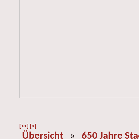
[<<]
[<]
Übersicht
»
650 Jahre St