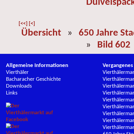
Duivelspac
[<<]
[<]
Übersicht
»
650 Jahre St
»
Bild 602
Allgemeine Informationen
Vergangenes
Vierthäler
Vierthälerma
Bacharacher Geschichte
Vierthälerma
Downloads
Vierthälerma
Links
Vierthälerma
Vierthälerma
Vierthälerma
Vierthälerma
Vierthälerma
Vierthälerma