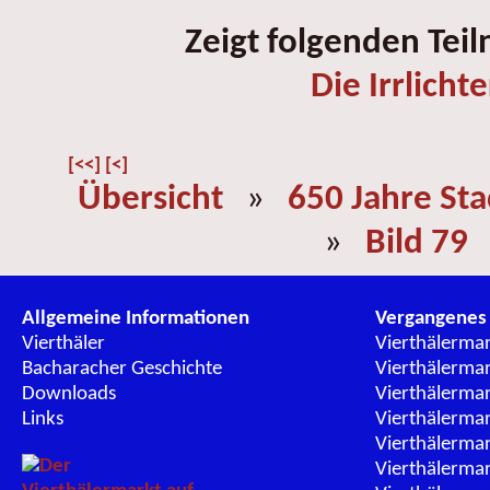
Zeigt folgenden Tei
Die Irrlichte
[<<]
[<]
Übersicht
»
650 Jahre St
»
Bild 79
Allgemeine Informationen
Vergangenes
Vierthäler
Vierthälerma
Bacharacher Geschichte
Vierthälerma
Downloads
Vierthälerma
Links
Vierthälerma
Vierthälerma
Vierthälerma