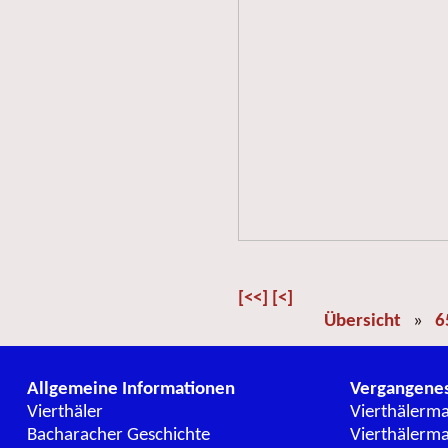
[<<]
[<]
Übersicht
»
6
Allgemeine Informationen
Vergangene
Vierthäler
Vierthälerm
Bacharacher Geschichte
Vierthälerm