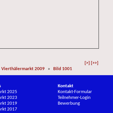
[>]
[>>]
»
Vierthälermarkt 2009
»
Bild 1001
s
Kontakt
arkt 2025
Kontakt-Formular
arkt 2023
Teilnehmer-Login
arkt 2019
Bewerbung
arkt 2017