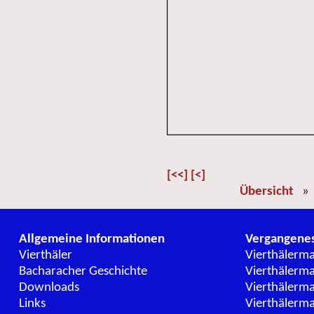
[<<]
[<]
Übersicht
Allgemeine Informationen
Vergangene
Vierthäler
Vierthälerm
Bacharacher Geschichte
Vierthälerm
Downloads
Vierthälerm
Links
Vierthälerm