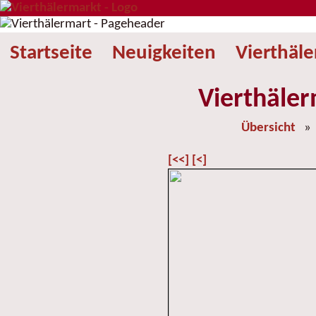
Startseite
Neuigkeiten
Vierthäl
Vierthäler
Übersicht
[<<]
[<]