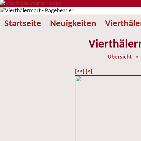
Startseite
Neuigkeiten
Vierthäl
Vierthäler
Übersicht
[<<]
[<]