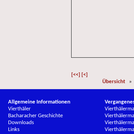
[<<]
[<]
Übersicht
Allgemeine Informationen
Vergangene
Vierthäler
Vierthälerm
Bacharacher Geschichte
Vierthälerm
Downloads
Vierthälerm
Links
Vierthälerm