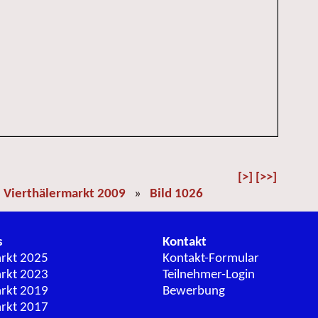
[>]
[>>]
»
Vierthälermarkt 2009
»
Bild 1026
s
Kontakt
arkt 2025
Kontakt-Formular
arkt 2023
Teilnehmer-Login
arkt 2019
Bewerbung
arkt 2017