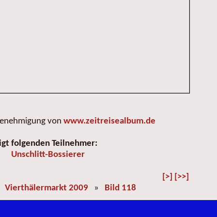
 Genehmigung von
www.zeitreisealbum.de
igt folgenden Teilnehmer:
Unschlitt-Bossierer
[>]
[>>]
»
Vierthälermarkt 2009
»
Bild 118