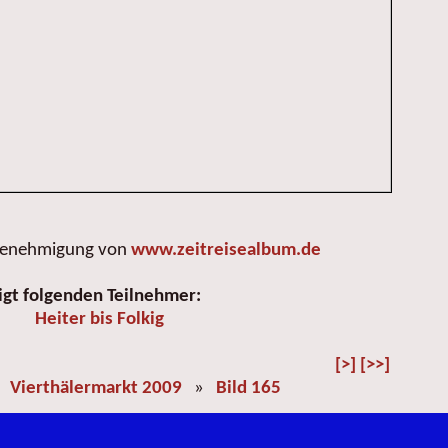
 Genehmigung von
www.zeitreisealbum.de
igt folgenden Teilnehmer:
Heiter bis Folkig
[>]
[>>]
»
Vierthälermarkt 2009
»
Bild 165