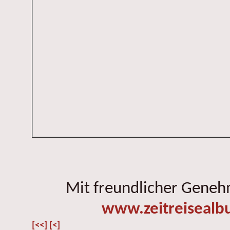
Mit freundlicher Gene
www.zeitreisealb
[<<]
[<]