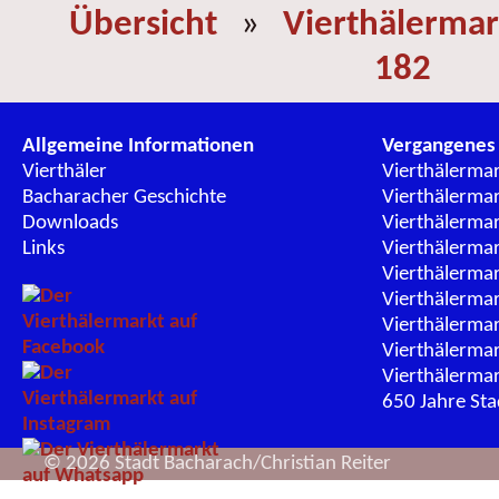
Übersicht
»
Vierthälermar
182
Allgemeine Informationen
Vergangenes
Vierthäler
Vierthälerma
Bacharacher Geschichte
Vierthälerma
Downloads
Vierthälerma
Links
Vierthälerma
Vierthälerma
Vierthälerma
Vierthälerma
Vierthälerma
Vierthälerma
650 Jahre St
© 2026 Stadt Bacharach/Christian Reiter